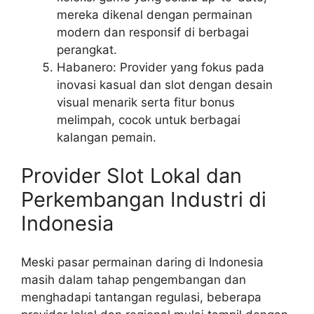
mereka dikenal dengan permainan
modern dan responsif di berbagai
perangkat.
Habanero: Provider yang fokus pada
inovasi kasual dan slot dengan desain
visual menarik serta fitur bonus
melimpah, cocok untuk berbagai
kalangan pemain.
Provider Slot Lokal dan
Perkembangan Industri di
Indonesia
Meski pasar permainan daring di Indonesia
masih dalam tahap pengembangan dan
menghadapi tantangan regulasi, beberapa