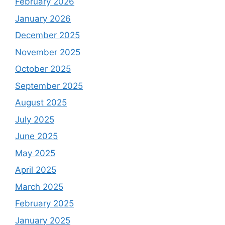
February 2026
January 2026
December 2025
November 2025
October 2025
September 2025
August 2025
July 2025
June 2025
May 2025
April 2025
March 2025
February 2025
January 2025