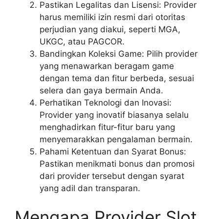
Pastikan Legalitas dan Lisensi: Provider
harus memiliki izin resmi dari otoritas
perjudian yang diakui, seperti MGA,
UKGC, atau PAGCOR.
Bandingkan Koleksi Game: Pilih provider
yang menawarkan beragam game
dengan tema dan fitur berbeda, sesuai
selera dan gaya bermain Anda.
Perhatikan Teknologi dan Inovasi:
Provider yang inovatif biasanya selalu
menghadirkan fitur-fitur baru yang
menyemarakkan pengalaman bermain.
Pahami Ketentuan dan Syarat Bonus:
Pastikan menikmati bonus dan promosi
dari provider tersebut dengan syarat
yang adil dan transparan.
Mengapa Provider Slot