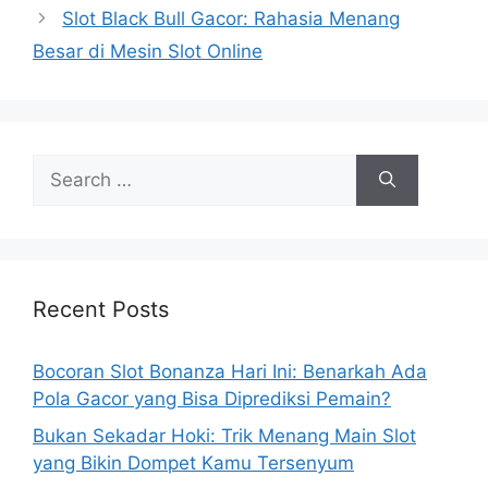
Slot Black Bull Gacor: Rahasia Menang
Besar di Mesin Slot Online
Search
for:
Recent Posts
Bocoran Slot Bonanza Hari Ini: Benarkah Ada
Pola Gacor yang Bisa Diprediksi Pemain?
Bukan Sekadar Hoki: Trik Menang Main Slot
yang Bikin Dompet Kamu Tersenyum