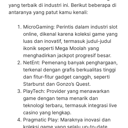
yang terbaik di industri ini. Berikut beberapa di
antaranya yang patut kamu kenali:
MicroGaming: Perintis dalam industri slot
online, dikenal karena koleksi game yang
luas dan inovatif, termasuk judul-judul
ikonik seperti Mega Moolah yang
menghadirkan jackpot progresif besar.
NetEnt: Pemenang banyak penghargaan,
terkenal dengan grafis berkualitas tinggi
dan fitur-fitur gadget canggih, seperti
Starburst dan Gonzo’s Quest.
PlayTech: Provider yang menawarkan
game dengan tema menarik dan
teknologi terbaru, termasuk integrasi live
casino yang lengkap.
Pragmatic Play: Maraknya inovasi dan
koleksi game yang selalu up-to-date,