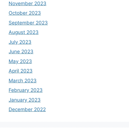
November 2023
October 2023
September 2023
August 2023
July 2023
June 2023
May 2023
April 2023
March 2023
February 2023
January 2023
December 2022