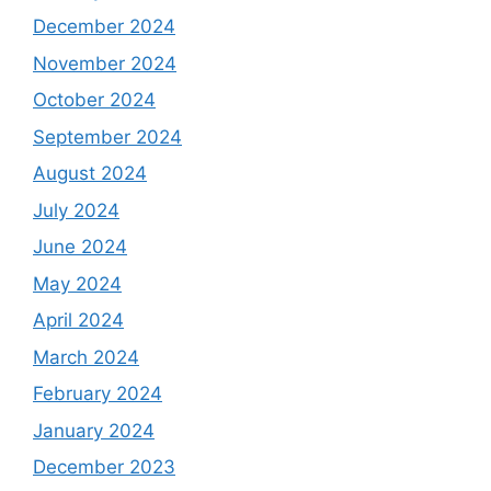
December 2024
November 2024
October 2024
September 2024
August 2024
July 2024
June 2024
May 2024
April 2024
March 2024
February 2024
January 2024
December 2023