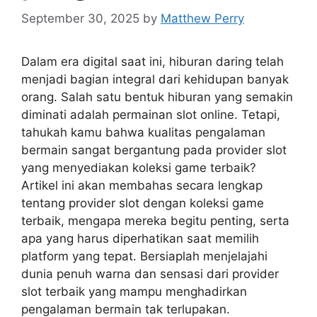
September 30, 2025
by
Matthew Perry
Dalam era digital saat ini, hiburan daring telah
menjadi bagian integral dari kehidupan banyak
orang. Salah satu bentuk hiburan yang semakin
diminati adalah permainan slot online. Tetapi,
tahukah kamu bahwa kualitas pengalaman
bermain sangat bergantung pada provider slot
yang menyediakan koleksi game terbaik?
Artikel ini akan membahas secara lengkap
tentang provider slot dengan koleksi game
terbaik, mengapa mereka begitu penting, serta
apa yang harus diperhatikan saat memilih
platform yang tepat. Bersiaplah menjelajahi
dunia penuh warna dan sensasi dari provider
slot terbaik yang mampu menghadirkan
pengalaman bermain tak terlupakan.