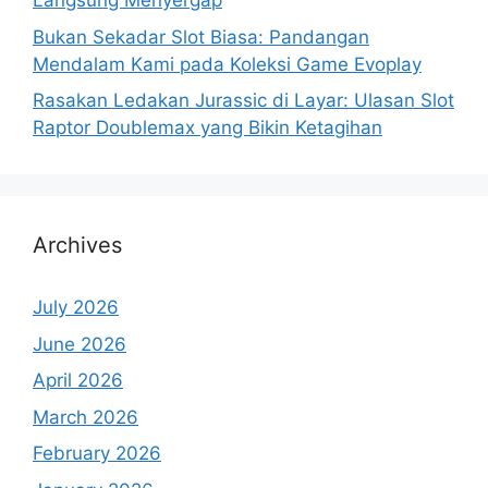
Langsung Menyergap
Bukan Sekadar Slot Biasa: Pandangan
Mendalam Kami pada Koleksi Game Evoplay
Rasakan Ledakan Jurassic di Layar: Ulasan Slot
Raptor Doublemax yang Bikin Ketagihan
Archives
July 2026
June 2026
April 2026
March 2026
February 2026