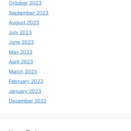
October 2023
September 2023
August 2023
July 2023
June 2023
May 2023
April 2023
March 2023
February 2023
January 2023
December 2022