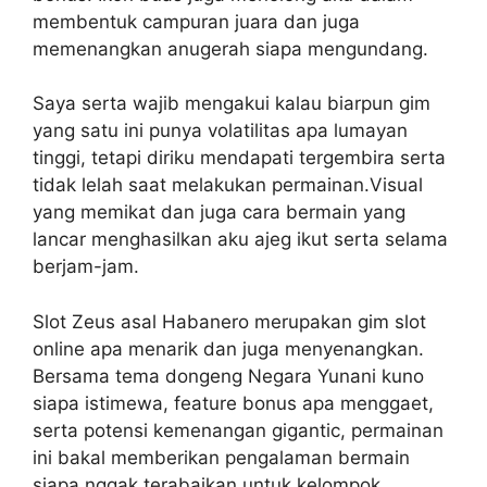
membentuk campuran juara dan juga
memenangkan anugerah siapa mengundang.
Saya serta wajib mengakui kalau biarpun gim
yang satu ini punya volatilitas apa lumayan
tinggi, tetapi diriku mendapati tergembira serta
tidak lelah saat melakukan permainan.Visual
yang memikat dan juga cara bermain yang
lancar menghasilkan aku ajeg ikut serta selama
berjam-jam.
Slot Zeus asal Habanero merupakan gim slot
online apa menarik dan juga menyenangkan.
Bersama tema dongeng Negara Yunani kuno
siapa istimewa, feature bonus apa menggaet,
serta potensi kemenangan gigantic, permainan
ini bakal memberikan pengalaman bermain
siapa nggak terabaikan untuk kelompok