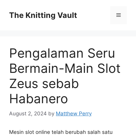
Skip
to
The Knitting Vault
Menu
content
Pengalaman Seru
Bermain-Main Slot
Zeus sebab
Habanero
August 2, 2024
by
Matthew Perry
Mesin slot online telah berubah salah satu