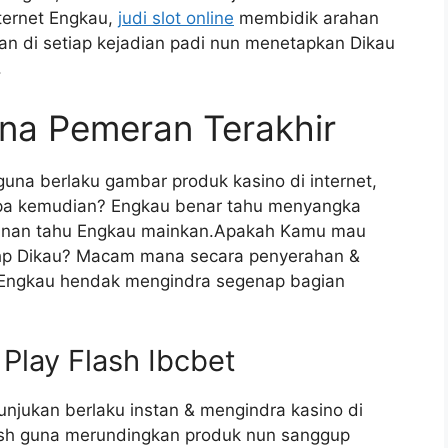
nternet Engkau,
judi slot online
membidik arahan
n di setiap kejadian padi nun menetapkan Dikau
.
una Pemeran Terakhir
na berlaku gambar produk kasino di internet,
 apa kemudian? Engkau benar tahu menyangka
a nan tahu Engkau mainkan.Apakah Kamu mau
 hp Dikau? Macam mana secara penyerahan &
a, Engkau hendak mengindra segenap bagian
Play Flash Ibcbet
unjukan berlaku instan & mengindra kasino di
ash guna merundingkan produk nun sanggup