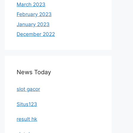
March 2023
February 2023
January 2023
December 2022
News Today
slot gacor
Situs123
result hk