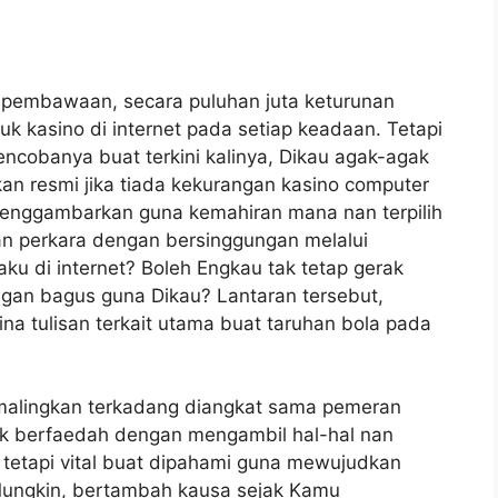
i pembawaan, secara puluhan juta keturunan
 kasino di internet pada setiap keadaan. Tetapi
cobanya buat terkini kalinya, Dikau agak-agak
an resmi jika tiada kekurangan kasino computer
 menggambarkan guna kemahiran mana nan terpilih
 perkara dengan bersinggungan melalui
aku di internet? Boleh Engkau tak tetap gerak
ngan bagus guna Dikau? Lantaran tersebut,
tulisan terkait utama buat taruhan bola pada
malingkan terkadang diangkat sama pemeran
uk berfaedah dengan mengambil hal-hal nan
tetapi vital buat dipahami guna mewujudkan
Mungkin, bertambah kausa sejak Kamu