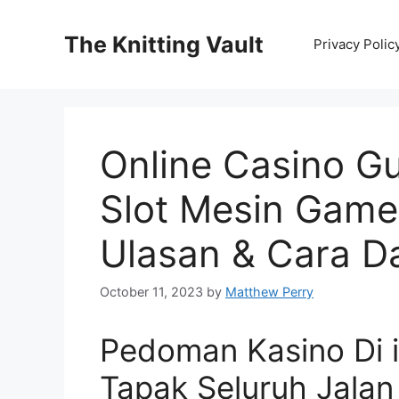
Skip
to
The Knitting Vault
Privacy Polic
content
Online Casino G
Slot Mesin Gam
Ulasan & Cara D
October 11, 2023
by
Matthew Perry
Pedoman Kasino Di i
Tapak Seluruh Jalan