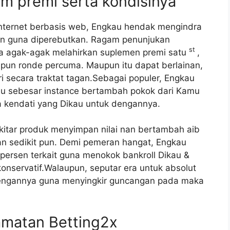
premi serta kondisinya
internet berbasis web, Engkau hendak mengindra
an guna diperebutkan. Ragam penunjukan
st
rta agak-agak melahirkan suplemen premi satu
,
upun ronde percuma. Maupun itu dapat berlainan,
ari secara traktat tagan.Sebagai populer, Engkau
au sebesar instance bertambah pokok dari Kamu
 kendati yang Dikau untuk dengannya.
kitar produk menyimpan nilai nan bertambah aib
ikan sedikit pun. Demi pemeran hangat, Engkau
persen terkait guna menokok bankroll Dikau &
nservatif.Walaupun, seputar era untuk absolut
engannya guna menyingkir guncangan pada maka
lamatan Betting2x