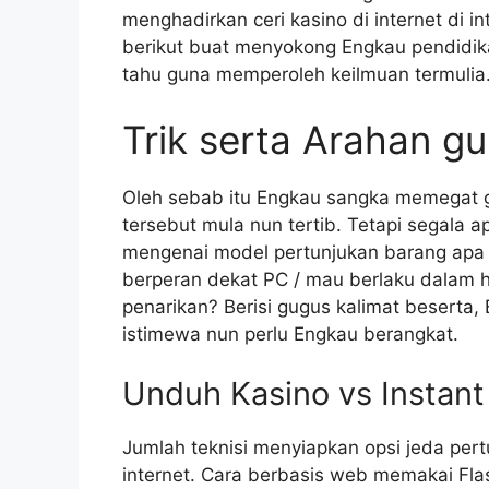
menghadirkan ceri kasino di internet di i
berikut buat menyokong Engkau pendidika
tahu guna memperoleh keilmuan termulia
Trik serta Arahan g
Oleh sebab itu Engkau sangka memegat gu
tersebut mula nun tertib. Tetapi segala
mengenai model pertunjukan barang ap
berperan dekat PC / mau berlaku dalam
penarikan? Berisi gugus kalimat besert
istimewa nun perlu Engkau berangkat.
Unduh Kasino vs Instant 
Jumlah teknisi menyiapkan opsi jeda pert
internet. Cara berbasis web memakai Fl