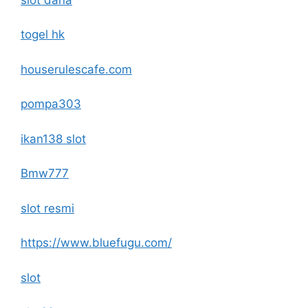
togel hk
houserulescafe.com
pompa303
ikan138 slot
Bmw777
slot resmi
https://www.bluefugu.com/
slot