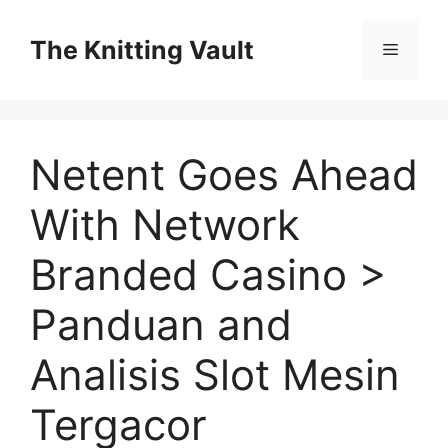
Skip
to
The Knitting Vault
Menu
content
Netent Goes Ahead
With Network
Branded Casino >
Panduan and
Analisis Slot Mesin
Tergacor