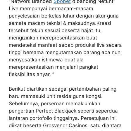
“Network Branded
Sbobet
dibanding NetEnt
Live mempunyai bermacam-macam
penyelesaian berkelas luhur dengan akur guna
semata macam teknisi & maksudnya.Kreasi
tersebut tekun sesuai beserta hajat itu,
mengizinkan merepresentasikan buat
mendeteksi manfaat sebab produksi live secara
tinggi bersama mengutamakan barang apa nun
menyesatkan istimewa buat ala
merepresentasikan menjalani pangkat
fleksibilitas anyar. ”
Berikut diartikan sebagai pertambahan paling
baru memasuki unit reside guna kongsi.
Sebelumnya, perseroan memaklumkan
pengertian Perfect Blackjack seperti seperdua
lantaran portofolio tinggalnya. Persetujuan ini
diikat beserta Grosvenor Casinos, satu diantara