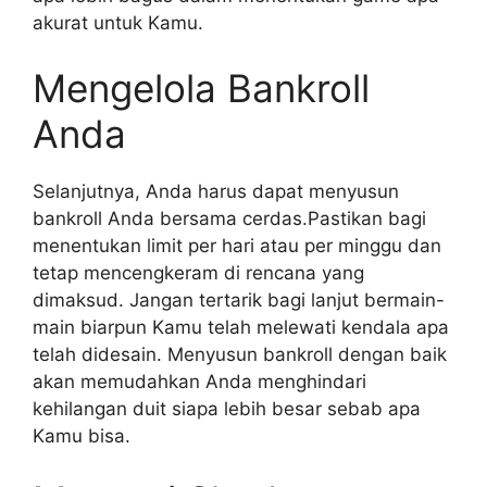
akurat untuk Kamu.
Mengelola Bankroll
Anda
Selanjutnya, Anda harus dapat menyusun
bankroll Anda bersama cerdas.Pastikan bagi
menentukan limit per hari atau per minggu dan
tetap mencengkeram di rencana yang
dimaksud. Jangan tertarik bagi lanjut bermain-
main biarpun Kamu telah melewati kendala apa
telah didesain. Menyusun bankroll dengan baik
akan memudahkan Anda menghindari
kehilangan duit siapa lebih besar sebab apa
Kamu bisa.