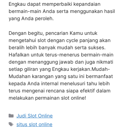
Engkau dapat memperbaiki kepandaian
bermain-main Anda serta menggunakan hasil
yang Anda peroleh.
Dengan begitu, pencarian Kamu untuk
mengetahui slot dengan cycle panjang akan
beralih lebih banyak mudah serta sukses.
Hafalkan untuk terus-menerus bermain-main
dengan menanggung jawab dan juga nikmati
setiap giliran yang Engkau kerjakan.Mudah-
Mudahan karangan yang satu ini bermanfaat
kepada Anda internal menelusuri tahu lebih
terus mengenai rencana siapa efektif dalam
melakukan permainan slot online!
Categories
Judi Slot Online
Tags
situs slot online