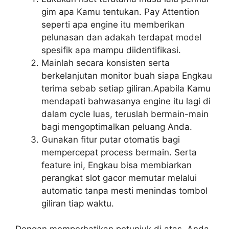
gim apa Kamu tentukan. Pay Attention
seperti apa engine itu memberikan
pelunasan dan adakah terdapat model
spesifik apa mampu diidentifikasi.
Mainlah secara konsisten serta
berkelanjutan monitor buah siapa Engkau
terima sebab setiap giliran.Apabila Kamu
mendapati bahwasanya engine itu lagi di
dalam cycle luas, teruslah bermain-main
bagi mengoptimalkan peluang Anda.
Gunakan fitur putar otomatis bagi
mempercepat process bermain. Serta
feature ini, Engkau bisa membiarkan
perangkat slot gacor memutar melalui
automatic tanpa mesti menindas tombol
giliran tiap waktu.