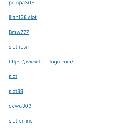
pompa303
ikan138 slot
Bmw777
slot resmi
https://www.bluefugu.com/
slot
slot88
dewa303
slot online