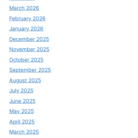
March 2026
February 2026
January 2026
December 2025
November 2025
October 2025
September 2025
August 2025
July 2025
June 2025
May 2025
April 2025
March 2025