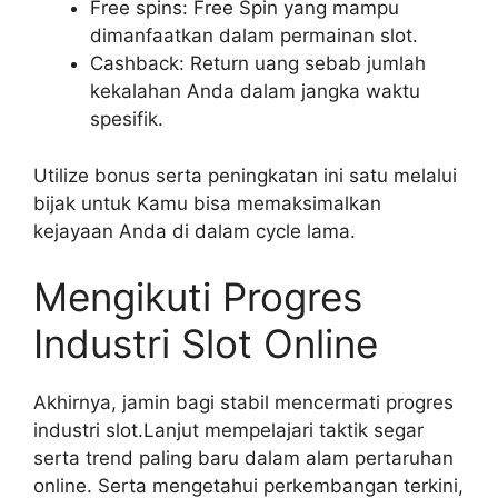
Free spins: Free Spin yang mampu
dimanfaatkan dalam permainan slot.
Cashback: Return uang sebab jumlah
kekalahan Anda dalam jangka waktu
spesifik.
Utilize bonus serta peningkatan ini satu melalui
bijak untuk Kamu bisa memaksimalkan
kejayaan Anda di dalam cycle lama.
Mengikuti Progres
Industri Slot Online
Akhirnya, jamin bagi stabil mencermati progres
industri slot.Lanjut mempelajari taktik segar
serta trend paling baru dalam alam pertaruhan
online. Serta mengetahui perkembangan terkini,