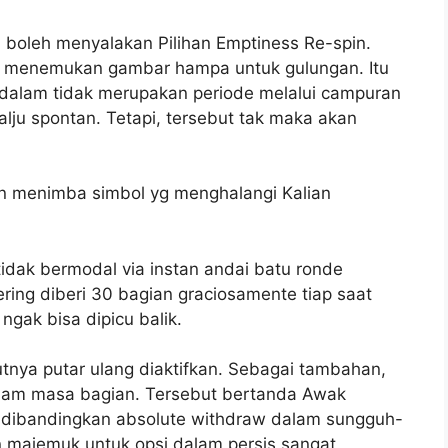
 boleh menyalakan Pilihan Emptiness Re-spin.
ali menemukan gambar hampa untuk gulungan. Itu
dalam tidak merupakan periode melalui campuran
lju spontan. Tetapi, tersebut tak maka akan
.
akan menimba simbol yg menghalangi Kalian
dak bermodal via instan andai batu ronde
ering diberi 30 bagian graciosamente tiap saat
ngak bisa dipicu balik.
jutnya putar ulang diaktifkan. Sebagai tambahan,
alam masa bagian. Tersebut bertanda Awak
a dibandingkan absolute withdraw dalam sungguh-
majemuk untuk opsi dalam persis sangat