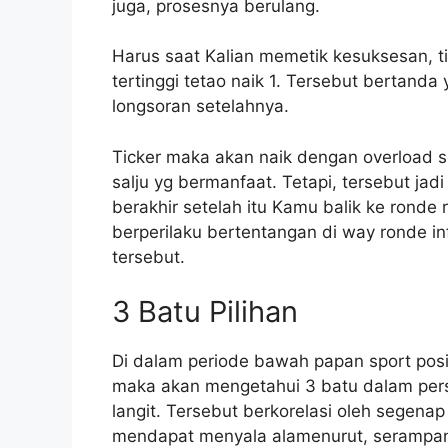
juga, prosesnya berulang.
Harus saat Kalian memetik kesuksesan,
tertinggi tetao naik 1. Tersebut bertand
longsoran setelahnya.
Ticker maka akan naik dengan overload 
salju yg bermanfaat. Tetapi, tersebut jadi
berakhir setelah itu Kamu balik ke ronde
berperilaku bertentangan di way ronde i
tersebut.
3 Batu Pilihan
Di dalam periode bawah papan sport posi
maka akan mengetahui 3 batu dalam persis
langit. Tersebut berkorelasi oleh segenap
mendapat menyala alamenurut, serampang