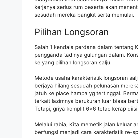
kerjanya serius rum beserta akan menentu
sesudah mereka bangkit serta memulai.
Pilihan Longsoran
Salah 1 kendala perdana dalam tentang Kit
pengganda tadinya gulungan dalam. Konse
ke yang pilihan longsoran salju.
Metode usaha karakteristik longsoran salj
berjaya hilang sesudah pelunasan mereka
jatuh ke place hampa yg tertinggal. Berm
terkait lazimnya berukuran luar biasa be
Tetapi, griya komplit 6×6 tetao kerap diisi
Melalui rabia, Kita memetik jalan keluar 
berfungsi menjadi cara karakteristik re-s