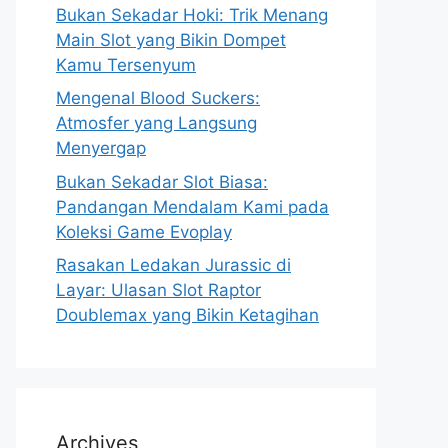
Bukan Sekadar Hoki: Trik Menang
Main Slot yang Bikin Dompet
Kamu Tersenyum
Mengenal Blood Suckers:
Atmosfer yang Langsung
Menyergap
Bukan Sekadar Slot Biasa:
Pandangan Mendalam Kami pada
Koleksi Game Evoplay
Rasakan Ledakan Jurassic di
Layar: Ulasan Slot Raptor
Doublemax yang Bikin Ketagihan
Archives