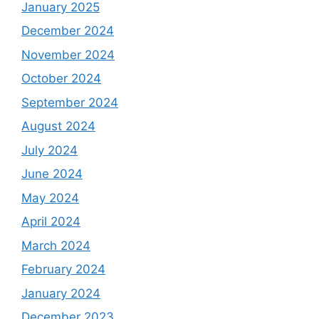
January 2025
December 2024
November 2024
October 2024
September 2024
August 2024
July 2024
June 2024
May 2024
April 2024
March 2024
February 2024
January 2024
December 2023