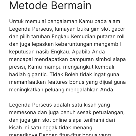
Metode Bermain
Untuk memulai pengalaman Kamu pada alam
Legenda Perseus, lumayan buka gim slot gacor
dan pilih taruhan Engkau.Kemudian putaran roll
dan juga lepaskan keberuntungan mengambil
keputusan nasib Engkau. Apabila Anda
mencapai mendapatkan campuran simbol siapa
presisi, Kamu mampu mengangkut kembali
hadiah gigantic. Tidak Boleh tidak ingat guna
memanfaatkan features bonus yang dijual guna
meningkatkan peluang mengalahkan Anda.
Legenda Perseus adalah satu kisah yang
memesona dan juga penuh sesak petualangan,
dan juga gim slot online siapa terilhami dari
kisah ini satu nggak tidak menang
menariknya.Dengan fitur-fitur bonus yang