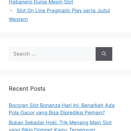
Habanero Dunia Mesin Slot
Slot On Line Pragmatic Play serta Judul
Western
Search
for:
Recent Posts
Bocoran Slot Bonanza Hari Ini: Benarkah Ada
Pola Gacor yang Bisa Diprediksi Pemain?
Bukan Sekadar Hoki: Trik Menang Main Slot
yang Bikin Dompet Kamu Tersenyum