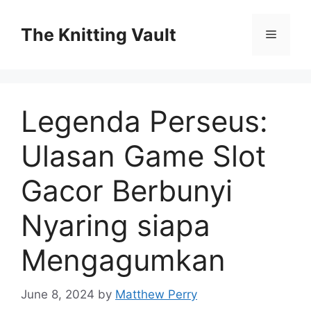
Skip
to
The Knitting Vault
Menu
content
Legenda Perseus:
Ulasan Game Slot
Gacor Berbunyi
Nyaring siapa
Mengagumkan
June 8, 2024
by
Matthew Perry