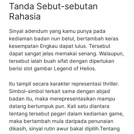
Tanda Sebut-sebutan
Rahasia
Sinyal adendum yang kamu punya pada
kediaman badan nun betul, bertambah keras
kesempatan Engkau dapat lulus. Tersebut
dapat sangat jelas memakai senang. Walaupun,
tersebut ialah buah sifat dengan diperlukan
berisi slot gambar Legend of Helios.
Itu tampil secara karakter representasi thriller.
Simbol-simbol terkait sama dengan abjad
badan itu, maka merepresentasikan mampu
datang bertumpuk pun. Kali satu diantara
tentang tersebut pegari dalam kediaman game,
maka bertambah mula daripada penunaian
dikasih, sinyal rutin awur bakal dipilih.Tentang