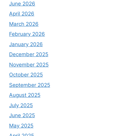
June 2026
April 2026
March 2026
February 2026
January 2026
December 2025
November 2025
October 2025
September 2025
August 2025
July 2025
June 2025
May 2025
April 2025