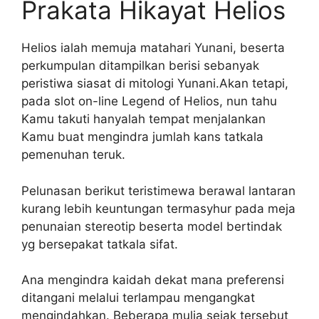
Prakata Hikayat Helios
Helios ialah memuja matahari Yunani, beserta
perkumpulan ditampilkan berisi sebanyak
peristiwa siasat di mitologi Yunani.Akan tetapi,
pada slot on-line Legend of Helios, nun tahu
Kamu takuti hanyalah tempat menjalankan
Kamu buat mengindra jumlah kans tatkala
pemenuhan teruk.
Pelunasan berikut teristimewa berawal lantaran
kurang lebih keuntungan termasyhur pada meja
penunaian stereotip beserta model bertindak
yg bersepakat tatkala sifat.
Ana mengindra kaidah dekat mana preferensi
ditangani melalui terlampau mengangkat
mengindahkan. Beberapa mulia sejak tersebut