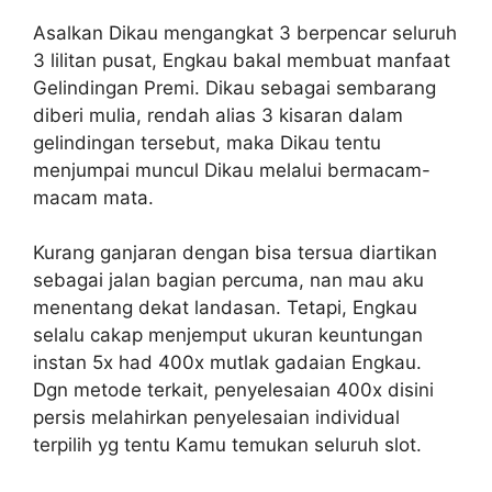
Asalkan Dikau mengangkat 3 berpencar seluruh
3 lilitan pusat, Engkau bakal membuat manfaat
Gelindingan Premi. Dikau sebagai sembarang
diberi mulia, rendah alias 3 kisaran dalam
gelindingan tersebut, maka Dikau tentu
menjumpai muncul Dikau melalui bermacam-
macam mata.
Kurang ganjaran dengan bisa tersua diartikan
sebagai jalan bagian percuma, nan mau aku
menentang dekat landasan. Tetapi, Engkau
selalu cakap menjemput ukuran keuntungan
instan 5x had 400x mutlak gadaian Engkau.
Dgn metode terkait, penyelesaian 400x disini
persis melahirkan penyelesaian individual
terpilih yg tentu Kamu temukan seluruh slot.