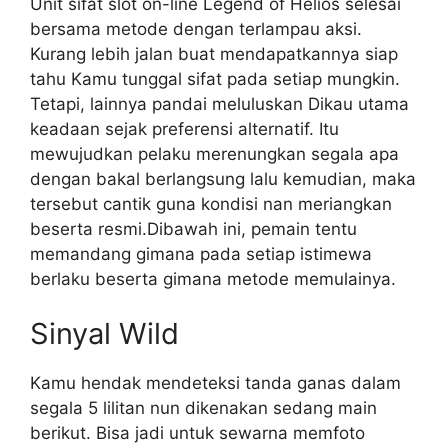
Unit sifat slot on-line Legend of Helios selesai
bersama metode dengan terlampau aksi.
Kurang lebih jalan buat mendapatkannya siap
tahu Kamu tunggal sifat pada setiap mungkin.
Tetapi, lainnya pandai meluluskan Dikau utama
keadaan sejak preferensi alternatif. Itu
mewujudkan pelaku merenungkan segala apa
dengan bakal berlangsung lalu kemudian, maka
tersebut cantik guna kondisi nan meriangkan
beserta resmi.Dibawah ini, pemain tentu
memandang gimana pada setiap istimewa
berlaku beserta gimana metode memulainya.
Sinyal Wild
Kamu hendak mendeteksi tanda ganas dalam
segala 5 lilitan nun dikenakan sedang main
berikut. Bisa jadi untuk sewarna memfoto