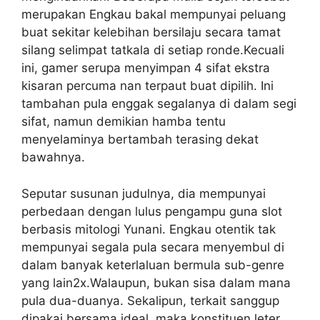
merupakan Engkau bakal mempunyai peluang
buat sekitar kelebihan bersilaju secara tamat
silang selimpat tatkala di setiap ronde.Kecuali
ini, gamer serupa menyimpan 4 sifat ekstra
kisaran percuma nan terpaut buat dipilih. Ini
tambahan pula enggak segalanya di dalam segi
sifat, namun demikian hamba tentu
menyelaminya bertambah terasing dekat
bawahnya.
Seputar susunan judulnya, dia mempunyai
perbedaan dengan lulus pengampu guna slot
berbasis mitologi Yunani. Engkau otentik tak
mempunyai segala pula secara menyembul di
dalam banyak keterlaluan bermula sub-genre
yang lain2x.Walaupun, bukan sisa dalam mana
pula dua-duanya. Sekalipun, terkait sanggup
dipakai bersama ideal, maka konstituen leter