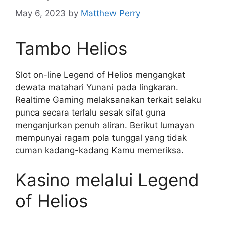
May 6, 2023
by
Matthew Perry
Tambo Helios
Slot on-line Legend of Helios mengangkat
dewata matahari Yunani pada lingkaran.
Realtime Gaming melaksanakan terkait selaku
punca secara terlalu sesak sifat guna
menganjurkan penuh aliran. Berikut lumayan
mempunyai ragam pola tunggal yang tidak
cuman kadang-kadang Kamu memeriksa.
Kasino melalui Legend
of Helios