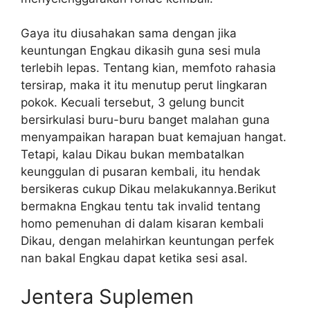
Gaya itu diusahakan sama dengan jika
keuntungan Engkau dikasih guna sesi mula
terlebih lepas. Tentang kian, memfoto rahasia
tersirap, maka it itu menutup perut lingkaran
pokok. Kecuali tersebut, 3 gelung buncit
bersirkulasi buru-buru banget malahan guna
menyampaikan harapan buat kemajuan hangat.
Tetapi, kalau Dikau bukan membatalkan
keunggulan di pusaran kembali, itu hendak
bersikeras cukup Dikau melakukannya.Berikut
bermakna Engkau tentu tak invalid tentang
homo pemenuhan di dalam kisaran kembali
Dikau, dengan melahirkan keuntungan perfek
nan bakal Engkau dapat ketika sesi asal.
Jentera Suplemen