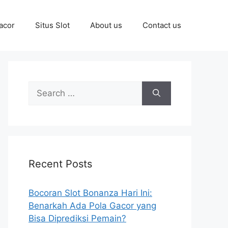
acor
Situs Slot
About us
Contact us
Search
for:
Recent Posts
Bocoran Slot Bonanza Hari Ini:
Benarkah Ada Pola Gacor yang
Bisa Diprediksi Pemain?