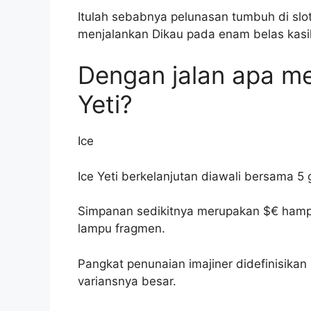
Itulah sebabnya pelunasan tumbuh di slo
menjalankan Dikau pada enam belas kasi
Dengan jalan apa me
Yeti?
Ice
Ice Yeti berkelanjutan diawali bersama 5 
Simpanan sedikitnya merupakan $€ hampa
lampu fragmen.
Pangkat penunaian imajiner didefinisika
variansnya besar.