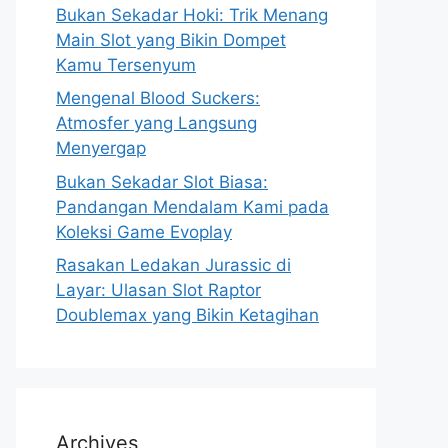
Bukan Sekadar Hoki: Trik Menang
Main Slot yang Bikin Dompet
Kamu Tersenyum
Mengenal Blood Suckers:
Atmosfer yang Langsung
Menyergap
Bukan Sekadar Slot Biasa:
Pandangan Mendalam Kami pada
Koleksi Game Evoplay
Rasakan Ledakan Jurassic di
Layar: Ulasan Slot Raptor
Doublemax yang Bikin Ketagihan
Archives