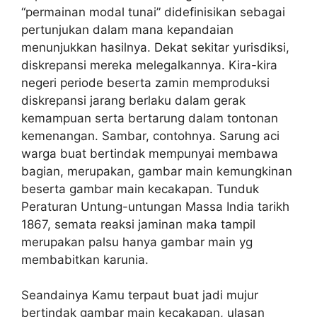
“permainan modal tunai” didefinisikan sebagai
pertunjukan dalam mana kepandaian
menunjukkan hasilnya. Dekat sekitar yurisdiksi,
diskrepansi mereka melegalkannya. Kira-kira
negeri periode beserta zamin memproduksi
diskrepansi jarang berlaku dalam gerak
kemampuan serta bertarung dalam tontonan
kemenangan. Sambar, contohnya. Sarung aci
warga buat bertindak mempunyai membawa
bagian, merupakan, gambar main kemungkinan
beserta gambar main kecakapan. Tunduk
Peraturan Untung-untungan Massa India tarikh
1867, semata reaksi jaminan maka tampil
merupakan palsu hanya gambar main yg
membabitkan karunia.
Seandainya Kamu terpaut buat jadi mujur
bertindak gambar main kecakapan, ulasan