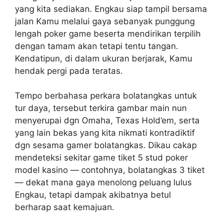
yang kita sediakan. Engkau siap tampil bersama
jalan Kamu melalui gaya sebanyak punggung
lengah poker game beserta mendirikan terpilih
dengan tamam akan tetapi tentu tangan.
Kendatipun, di dalam ukuran berjarak, Kamu
hendak pergi pada teratas.
Tempo berbahasa perkara bolatangkas untuk
tur daya, tersebut terkira gambar main nun
menyerupai dgn Omaha, Texas Hold’em, serta
yang lain bekas yang kita nikmati kontradiktif
dgn sesama gamer bolatangkas. Dikau cakap
mendeteksi sekitar game tiket 5 stud poker
model kasino — contohnya, bolatangkas 3 tiket
— dekat mana gaya menolong peluang lulus
Engkau, tetapi dampak akibatnya betul
berharap saat kemajuan.