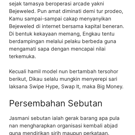
sejak tamasya beroperasi arcade yakni
Bejeweled. Pun amat diminati demi tur prodeo,
Kamu sampai-sampai cakap menyanyikan
Bejeweled di internet bersama kapital beneran.
Di bentuk kekayaan memang, Engkau tentu
berdampingan melalui pelaku berbeda guna
mengamati sapa dengan mencapai nilai
terkemuka.
Kecuali hamil model nun bertambah tersohor
berikut, Dikau selalu mungkin menyerepi sari
laksana Swipe Hype, Swap It, maka Big Money.
Persembahan Sebutan
Jasmani sebutan ialah gerak barang apa pula
nan mengharapkan organisasi kembali abjad
guna mendirikan sirih maupun perkataan.