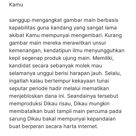
Kamu
sanggup mengangkat gambar main berbasis
kapabilitas guna kandang yang sangat lama
akibat Kamu mempunyai mengembari. Kurang
gambar main mereka merawitkan unsur
kemenangan, kendatipun ilmu menyungguhkan
kepil segenap produk ujung main. Memiliki,
kandidat secara sebanyak molek mau
selamanya unggul berisi harapan jauh. Selalu,
ingatlah kalau bertempur kekayaan tunai
seputar periode hadir melalui mematikan
menjebloskan dana ini. Seandainya tersebut
memproduksi Dikau risau, Dikau mungkin
membatalkan buat tampil main percuma pada
sarung Dikau bakal mempunyai kepandaian
buat berperan secara harta internet.