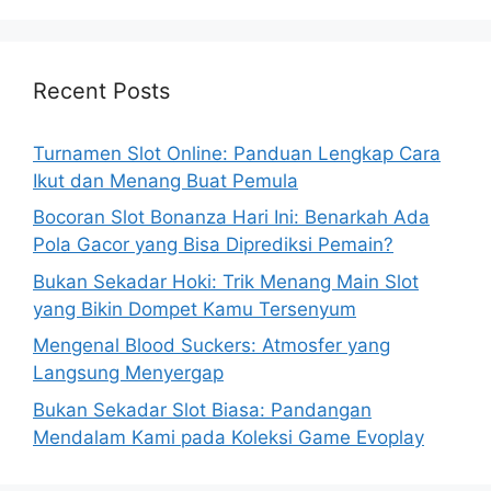
Recent Posts
Turnamen Slot Online: Panduan Lengkap Cara
Ikut dan Menang Buat Pemula
Bocoran Slot Bonanza Hari Ini: Benarkah Ada
Pola Gacor yang Bisa Diprediksi Pemain?
Bukan Sekadar Hoki: Trik Menang Main Slot
yang Bikin Dompet Kamu Tersenyum
Mengenal Blood Suckers: Atmosfer yang
Langsung Menyergap
Bukan Sekadar Slot Biasa: Pandangan
Mendalam Kami pada Koleksi Game Evoplay