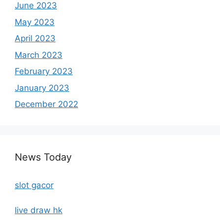
June 2023
May 2023
April 2023
March 2023
February 2023
January 2023
December 2022
News Today
slot gacor
live draw hk