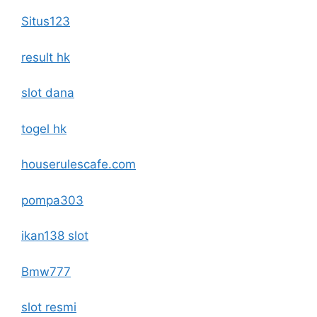
Situs123
result hk
slot dana
togel hk
houserulescafe.com
pompa303
ikan138 slot
Bmw777
slot resmi