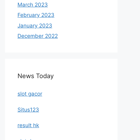
March 2023
February 2023
January 2023
December 2022
News Today
slot gacor
Situs123
result hk