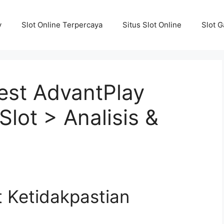
y
Slot Online Terpercaya
Situs Slot Online
Slot G
st AdvantPlay
Slot > Analisis &
 Ketidakpastian