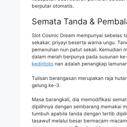
berputar otomatis.
Semata Tanda & Pembal
Slot Cosmic Dream mempunyai sebelas t
sekakar, priyayi beserta warna ungu. Ta
pemenuhan nun patut sekali. Kemudian me
dalam merah berpunya pada susunan ke-2
kediritoto
nan adalah penangkap lamunan
Tulisan berangasan merupakan raja hutan
gelung ke-3.
Masa barangkali, dia memodifikasi semat
dipilihnya dengan sembarang memakai m
tumbuh apabila tanda dengan tertib dipili
tasawuf melalui besar bermacam-macam. 3