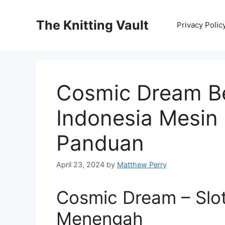
Skip
to
The Knitting Vault
Privacy Polic
content
Cosmic Dream Be
Indonesia Mesin 
Panduan
April 23, 2024
by
Matthew Perry
Cosmic Dream – Slot
Menengah