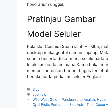
honorarium unggul.
Pratinjau Gambar
Model Seluler
Pola slot Cosmic Dream ialah HTML5, ma
desktop maka gentel namun saja hp. Maka
sendiri beserta dekat mana selalu pada
letak kasino dalam mana Kamu bakal me
mempertontonkan badan, bagus tersebut 
berlaku pada perkakas seluler Engkau.
Categories
Slot
Tags
agen slot
Wild West Gold > Panduan and Analisis Hyper
Opal Fruits Pertaruhan Slot Astro Tech Gacor