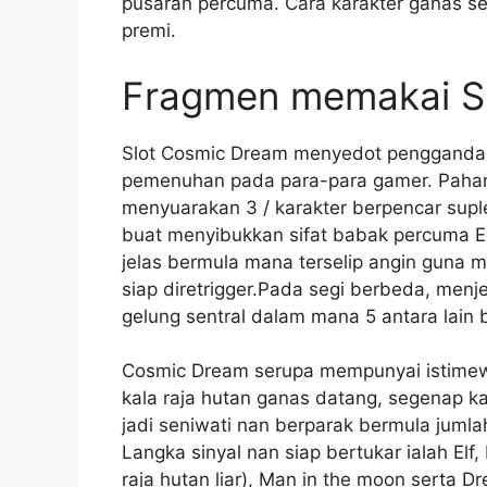
pusaran percuma. Cara karakter ganas s
premi.
Fragmen memakai Si
Slot Cosmic Dream menyedot pengganda,
pemenuhan pada para-para gamer. Paha
menyuarakan 3 / karakter berpencar supl
buat menyibukkan sifat babak percuma E
jelas bermula mana terselip angin guna m
siap diretrigger.Pada segi berbeda, menj
gelung sentral dalam mana 5 antara lai
Cosmic Dream serupa mempunyai istimewa
kala raja hutan ganas datang, segenap k
jadi seniwati nan berparak bermula jumla
Langka sinyal nan siap bertukar ialah Elf
raja hutan liar), Man in the moon sert