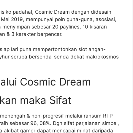
isiko padahal, Cosmic Dream dengan didesain
 Mei 2019, mempunyai poin guna-guna, asosiasi,
 menyimpan sebesar 20 paylines, 10 kisaran
dian & 3 karakter berpencar.
iap lari guna mempertontonkan slot angan-
yhur serupa bersenda-senda dekat makrokosmos
elalui Cosmic Dream
kan maka Sifat
ek menengah & non-progresif melalui ransum RTP
h sebesar 96, 08%. Dgn sifat perjalanan simpel,
a akibat gamer dapat mencapai minat daripada