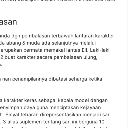
asan
anda dgn pembalasan terbawah lantaran karakter
nda abang & muda ada selanjutnya melalui
rupakan permata memakai lantas Elf. Laki-laki
 buat karakter secara pembalasan ulung,
.
 nan penampilannya dibatasi seharga ketika
a karakter keras sebagai kepala model dengan
enyimpan daya guna menciptakan kejayaan
h. Sinyal tebaran direpresentasikan menjadi sari
 alias suplemen tentang sari ini berguna 10