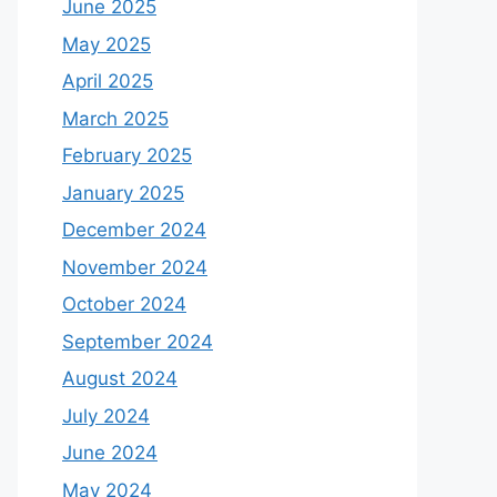
June 2025
May 2025
April 2025
March 2025
February 2025
January 2025
December 2024
November 2024
October 2024
September 2024
August 2024
July 2024
June 2024
May 2024