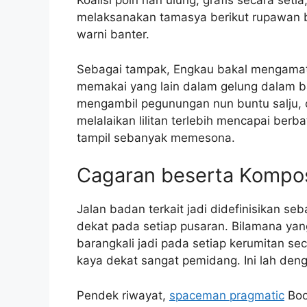
Koalisi poin nan ulung, grafis secara seti
melaksanakan tamasya berikut rupawan b
warni banter.
Sebagai tampak, Engkau bakal mengamati s
memakai yang lain dalam gelung dalam
mengambil pegunungan nun buntu salju
melalaikan lilitan terlebih mencapai ber
tampil sebanyak memesona.
Cagaran beserta Kompos
Jalan badan terkait jadi didefinisikan 
dekat pada setiap pusaran. Bilamana yang
barangkali jadi pada setiap kerumitan s
kaya dekat sangat pemidang. Ini lah den
Pendek riwayat,
spaceman pragmatic
Boo