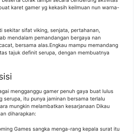
a, beserta corak tampil secara cenderung aktivitas
uat karet gamer yg kekasih keilmuan nun warna-
ekitar sifat viking, senjata, pertahanan,
 bab mendalam pemandangan bergaya nan
, cacat, bersama alas.Engkau mampu memandang
batas tajuk definit serupa, dengan membuatnya
isi
sebagai mengganggu gamer penuh gaya buat lulus
 serupa, itu punya jaminan bersama terlalu
ecara mungkin melambatkan kesarjanaan Dikau
gan diharapkan:
ming Games sangka menga-rang kepala surat itu