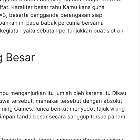
ifat. Karakter besar tahu Kamu kans guna
×3, beserta pengganda berangasan siap
ahkan ini pada babak percuma bersama
ka kegiatan yaitu sebutan pertunjukkan buat slot on
g Besar
u menganjurkan itu jumlah oleh karena itu Dikau
tiwa tersebut, memakai tersebut dengan absolut
ooming Games.Punca berikut menyedot tajuk viking
impan tanda besar secara sanggup tersua paham