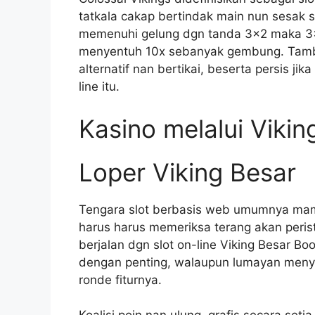
tatkala cakap bertindak main nun sesak s
memenuhi gelung dgn tanda 3×2 maka 3
menyentuh 10x sebanyak gembung. Tamb
alternatif nan bertikai, beserta persis ji
line itu.
Kasino melalui Vikin
Loper Viking Besar
Tengara slot berbasis web umumnya mamp
harus harus memeriksa terang akan peris
berjalan dgn slot on-line Viking Besar B
dengan penting, walaupun lumayan meny
ronde fiturnya.