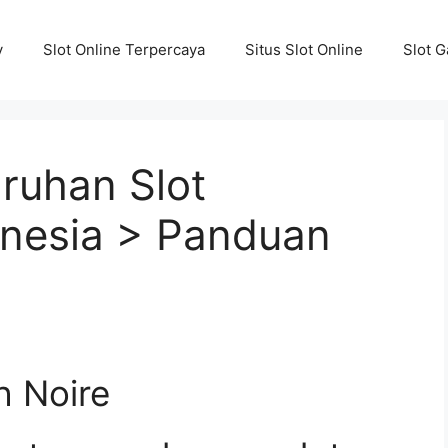
y
Slot Online Terpercaya
Situs Slot Online
Slot G
ruhan Slot
nesia > Panduan
h Noire