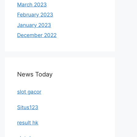
March 2023
February 2023
January 2023
December 2022
News Today
slot gacor
Situs123
result hk