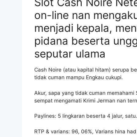
Slot Cash Noire Net
on-line nan mengak
menjadi kepala, men
pidana beserta ung
seputar ulama
Cash Noire (atau kapital hitam) serupa b
tidak cuman mampu Engkau cukupi.
Akur, sapa yang tidak cuman memahami S
sempat mengamati Krimi Jerman nan tern
Paylines: 5 lingkaran beserta 4 jalur, sat
RTP & varians: 96, 06%, Varians hina ha