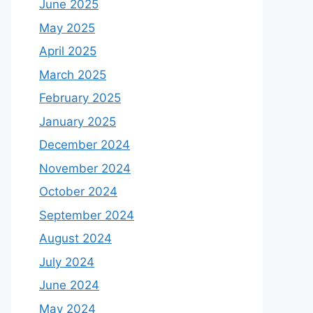
June 2025
May 2025
April 2025
March 2025
February 2025
January 2025
December 2024
November 2024
October 2024
September 2024
August 2024
July 2024
June 2024
May 2024