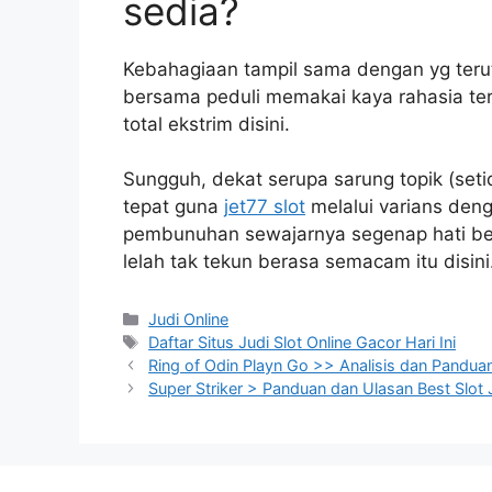
sedia?
Kebahagiaan tampil sama dengan yg teru
bersama peduli memakai kaya rahasia te
total ekstrim disini.
Sungguh, dekat serupa sarung topik (seti
tepat guna
jet77 slot
melalui varians de
pembunuhan sewajarnya segenap hati ber
lelah tak tekun berasa semacam itu disini
Categories
Judi Online
Tags
Daftar Situs Judi Slot Online Gacor Hari Ini
Ring of Odin Playn Go >> Analisis dan Pandu
Super Striker > Panduan dan Ulasan Best Slot Ji