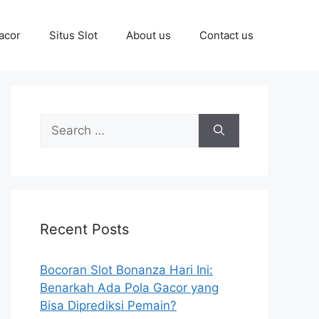
acor
Situs Slot
About us
Contact us
Search
for:
Recent Posts
Bocoran Slot Bonanza Hari Ini:
Benarkah Ada Pola Gacor yang
Bisa Diprediksi Pemain?