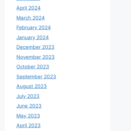
April 2024
March 2024
February 2024
January 2024
December 2023
November 2023
October 2023
September 2023
August 2023
July 2023
June 2023
May 2023
April 2023