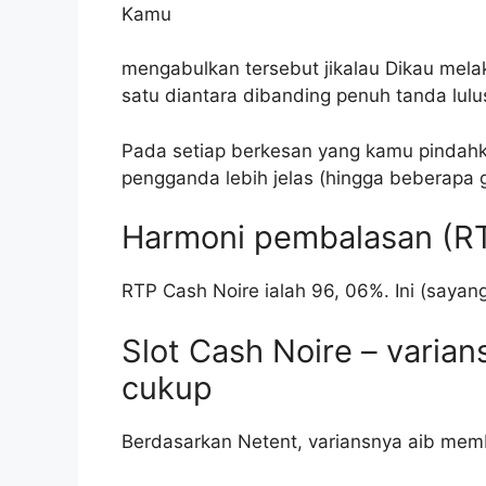
Kamu
mengabulkan tersebut jikalau Dikau mela
satu diantara dibanding penuh tanda lul
Pada setiap berkesan yang kamu pindahka
pengganda lebih jelas (hingga beberapa 
Harmoni pembalasan (R
RTP Cash Noire ialah 96, 06%. Ini (sayan
Slot Cash Noire – varians
cukup
Berdasarkan Netent, variansnya aib me