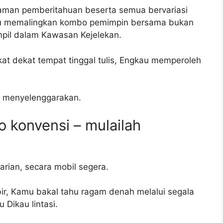
diaman pemberitahuan beserta semua bervariasi
kau memalingkan kombo pemimpin bersama bukan
mpil dalam Kawasan Kejelekan.
t dekat tempat tinggal tulis, Engkau memperoleh
 menyelenggarakan.
 konvensi – mulailah
rian, secara mobil segera.
bir, Kamu bakal tahu ragam denah melalui segala
 Dikau lintasi.