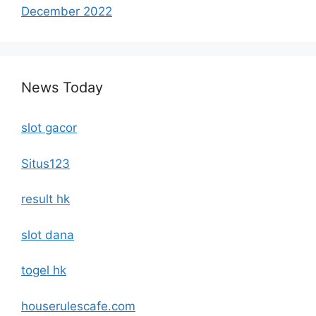
December 2022
News Today
slot gacor
Situs123
result hk
slot dana
togel hk
houserulescafe.com