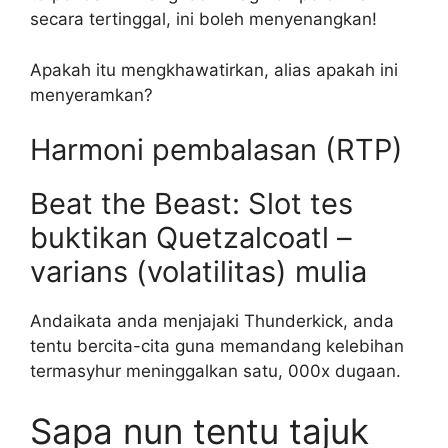
secara tertinggal, ini boleh menyenangkan!
Apakah itu mengkhawatirkan, alias apakah ini
menyeramkan?
Harmoni pembalasan (RTP)
Beat the Beast: Slot tes
buktikan Quetzalcoatl –
varians (volatilitas) mulia
Andaikata anda menjajaki Thunderkick, anda
tentu bercita-cita guna memandang kelebihan
termasyhur meninggalkan satu, 000x dugaan.
Sapa nun tentu tajuk