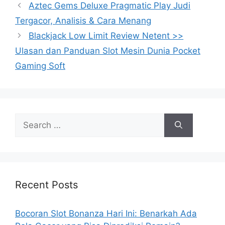
Aztec Gems Deluxe Pragmatic Play Judi
Tergacor, Analisis & Cara Menang
Blackjack Low Limit Review Netent >>
Ulasan dan Panduan Slot Mesin Dunia Pocket
Gaming Soft
Search
for:
Recent Posts
Bocoran Slot Bonanza Hari Ini: Benarkah Ada