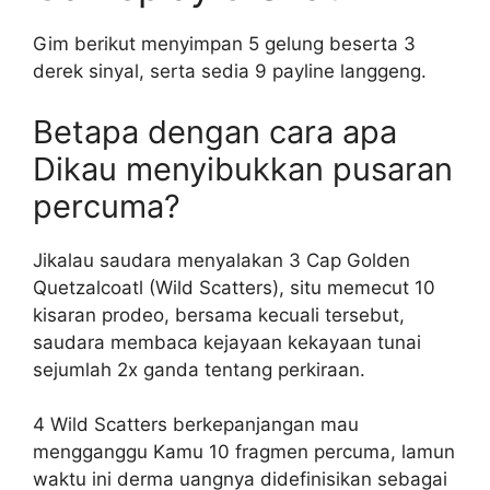
Gim berikut menyimpan 5 gelung beserta 3
derek sinyal, serta sedia 9 payline langgeng.
Betapa dengan cara apa
Dikau menyibukkan pusaran
percuma?
Jikalau saudara menyalakan 3 Cap Golden
Quetzalcoatl (Wild Scatters), situ memecut 10
kisaran prodeo, bersama kecuali tersebut,
saudara membaca kejayaan kekayaan tunai
sejumlah 2x ganda tentang perkiraan.
4 Wild Scatters berkepanjangan mau
mengganggu Kamu 10 fragmen percuma, lamun
waktu ini derma uangnya didefinisikan sebagai