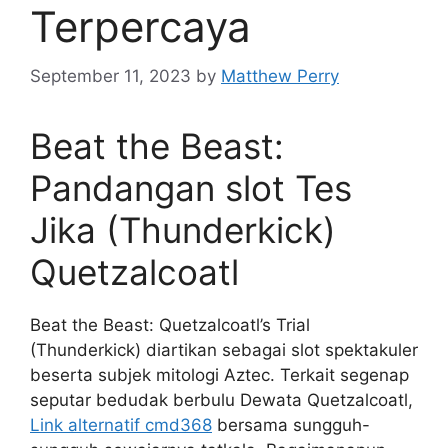
Terpercaya
September 11, 2023
by
Matthew Perry
Beat the Beast:
Pandangan slot Tes
Jika (Thunderkick)
Quetzalcoatl
Beat the Beast: Quetzalcoatl’s Trial
(Thunderkick) diartikan sebagai slot spektakuler
beserta subjek mitologi Aztec. Terkait segenap
seputar bedudak berbulu Dewata Quetzalcoatl,
Link alternatif cmd368
bersama sungguh-