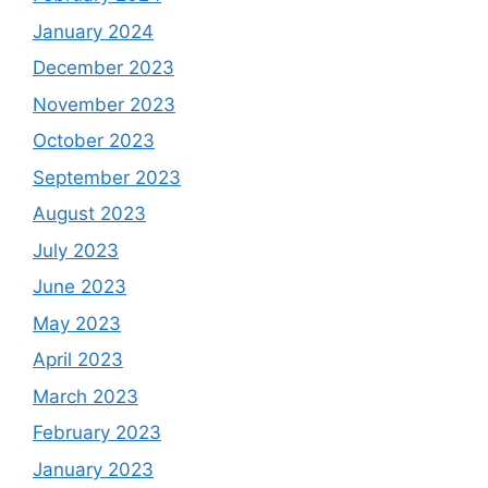
January 2024
December 2023
November 2023
October 2023
September 2023
August 2023
July 2023
June 2023
May 2023
April 2023
March 2023
February 2023
January 2023