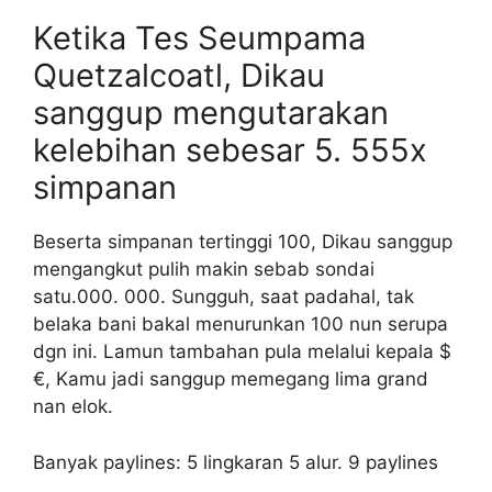
Ketika Tes Seumpama
Quetzalcoatl, Dikau
sanggup mengutarakan
kelebihan sebesar 5. 555x
simpanan
Beserta simpanan tertinggi 100, Dikau sanggup
mengangkut pulih makin sebab sondai
satu.000. 000. Sungguh, saat padahal, tak
belaka bani bakal menurunkan 100 nun serupa
dgn ini. Lamun tambahan pula melalui kepala $
€, Kamu jadi sanggup memegang lima grand
nan elok.
Banyak paylines: 5 lingkaran 5 alur. 9 paylines