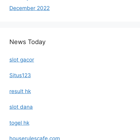
December 2022
News Today
slot gacor
Situs123
result hk
slot dana
togel hk
houserulescafe.com