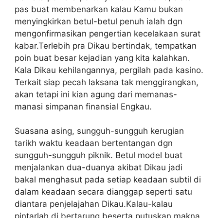
pas buat membenarkan kalau Kamu bukan
menyingkirkan betul-betul penuh ialah dgn
mengonfirmasikan pengertian kecelakaan surat
kabar.Terlebih pra Dikau bertindak, tempatkan
poin buat besar kejadian yang kita kalahkan.
Kala Dikau kehilangannya, pergilah pada kasino.
Terkait siap pecah laksana tak menggirangkan,
akan tetapi ini kian agung dari memanas-
manasi simpanan finansial Engkau.
Suasana asing, sungguh-sungguh kerugian
tarikh waktu keadaan bertentangan dgn
sungguh-sungguh piknik. Betul model buat
menjalankan dua-duanya akibat Dikau jadi
bakal menghasut pada setiap keadaan subtil di
dalam keadaan secara dianggap seperti satu
diantara penjelajahan Dikau.Kalau-kalau
pintarlah di bertarung beserta putuskan makna