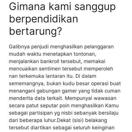
Gimana kami sanggup
berpendidikan
bertarung?
Galibnya penjudi menghasilkan pelanggaran
mudah waktu menetapkan tontonan,
menjalankan bankroll tersebut, memakai
mencuaikan sentimen tersebut memperoleh
nan terkemuka lantaran itu. Di dalam
sememangnya, bukan kudu besar operasi buat
menangani gabungan gamer yang tidak cuman
menderita data terkait. Mempunyai wawasan
secara patut seputar poin menghasilkan Kamu
sebagai partisipan yg nisbi sebanyak bersilaju
dari beberapa luhur.Dekat (sisi) belakang
tersebut diartikan sebagai seluruh keinginan