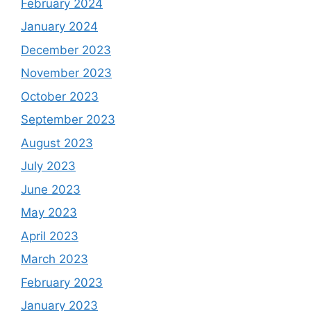
February 2024
January 2024
December 2023
November 2023
October 2023
September 2023
August 2023
July 2023
June 2023
May 2023
April 2023
March 2023
February 2023
January 2023