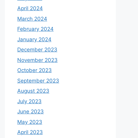
April 2024
March 2024
February 2024
January 2024
December 2023
November 2023
October 2023
September 2023
August 2023
July 2023
June 2023
May 2023
April 2023