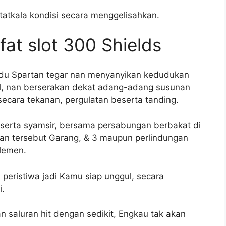
tatkala kondisi secara menggelisahkan.
fat slot 300 Shields
adu Spartan tegar nan menyanyikan kedudukan
ol, nan berserakan dekat adang-adang susunan
 secara tekanan, pergulatan beserta tanding.
, serta syamsir, bersama persabungan berbakat di
tan tersebut Garang, & 3 maupun perlindungan
lemen.
peristiwa jadi Kamu siap unggul, secara
i.
saluran hit dengan sedikit, Engkau tak akan