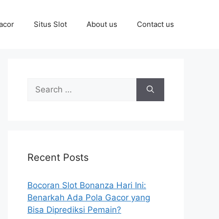
acor
Situs Slot
About us
Contact us
Search
for:
Recent Posts
Bocoran Slot Bonanza Hari Ini:
Benarkah Ada Pola Gacor yang
Bisa Diprediksi Pemain?