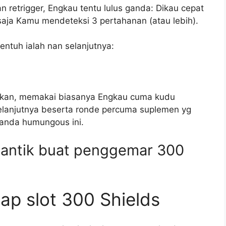
 retrigger, Engkau tentu lulus ganda: Dikau cepat
aja Kamu mendeteksi 3 pertahanan (atau lebih).
tuh ialah nan selanjutnya:
ukan, memakai biasanya Engkau cuma kudu
elanjutnya beserta ronde percuma suplemen yg
ganda humungous ini.
cantik buat penggemar 300
p slot 300 Shields