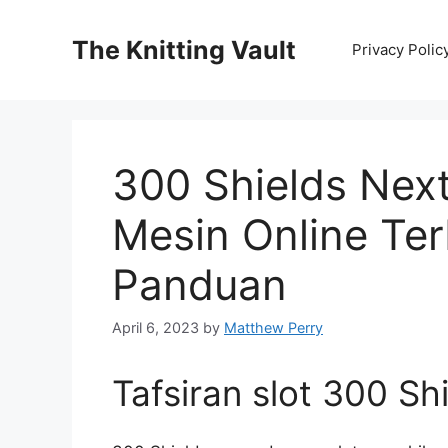
Skip
to
The Knitting Vault
Privacy Polic
content
300 Shields Next
Mesin Online Ter
Panduan
April 6, 2023
by
Matthew Perry
Tafsiran slot 300 Sh