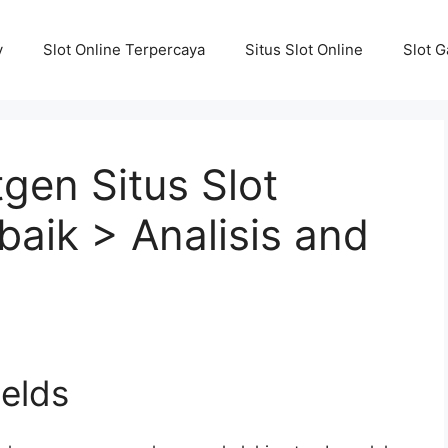
y
Slot Online Terpercaya
Situs Slot Online
Slot G
gen Situs Slot
baik > Analisis and
ields