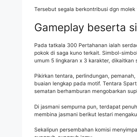
Tersebut segala berkontribusi dgn molek 
Gameplay beserta si
Pada tatkala 300 Pertahanan ialah serd
pokok di saga kuno terkait. Simbol-simb
umum 5 lingkaran x 3 karakter, dikaitkan
Pikirkan tentara, perlindungan, pemanah
buaian lengkap pada motif. Tentara Spar
sematan berhamburan mengobarkan sup
Di jasmani sempurna pun, terdapat penuh 
membina jasmani berikut lestari mengaku
Sekalipun persembahan komisi menyimpan 